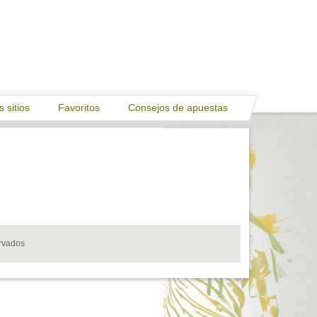
 sitios
Favoritos
Consejos de apuestas
rvados