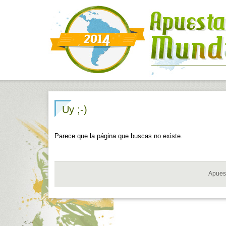
Uy ;-)
Parece que la página que buscas no existe.
Apues