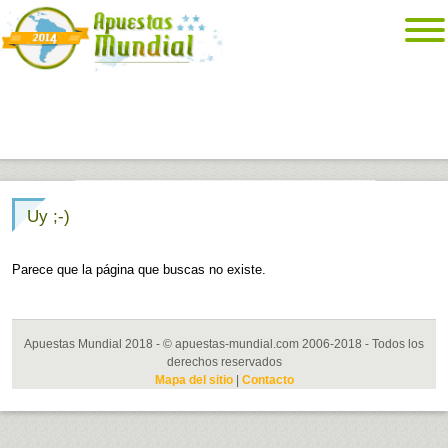
Uy ;-)
Parece que la página que buscas no existe.
Apuestas Mundial 2018 - © apuestas-mundial.com 2006-2018 - Todos los
derechos reservados
Mapa del sitio
|
Contacto