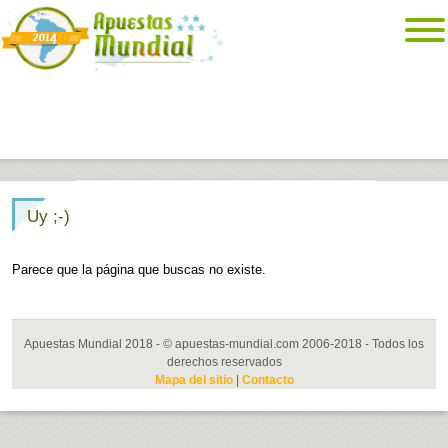
Uy ;-)
Parece que la página que buscas no existe.
Apuestas Mundial 2018 - © apuestas-mundial.com 2006-2018 - Todos los
derechos reservados
Mapa del sitio
|
Contacto